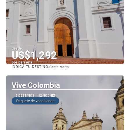
desde:
US$1,292
por persona
INDICÁ TU DESTINO:
Santa Marta
Ver
Vive Colombia
5 DESTINOS
12 NOCHES
Paquete de vacaciones