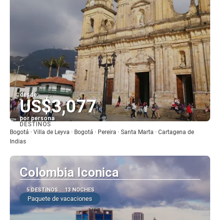
desde:
US$3,077
por persona
DESTINOS
Ver
Bogotá · Villa de Leyva · Bogotá · Pereira · Santa Marta · Cartagena de
Indias
Colombia Iconica
5 DESTINOS
13 NOCHES
Paquete de vacaciones