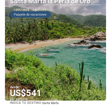
Santa Marta la Perla de Oro
1 DESTINOS
3 NOCHES
Paquete de vacaciones
desde:
US$541
por persona
INDICÁ TU DESTINO:
Santa Marta
Ver