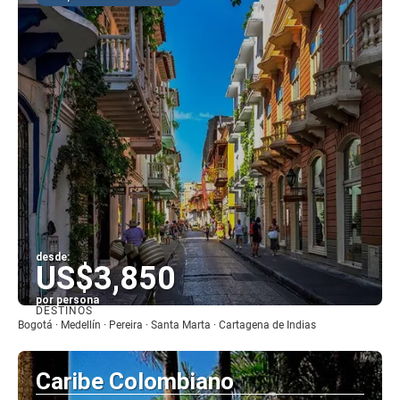
desde:
US$3,850
por persona
DESTINOS
Ver
Bogotá · Medellín · Pereira · Santa Marta · Cartagena de Indias
Caribe Colombiano