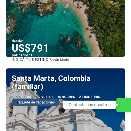
desde:
US$791
por persona
INDICÁ TU DESTINO:
Santa Marta
Ver
Santa Marta, Colombia
(familiar)
1 DESTINOS
2 VUELOS
16 NOCHES
2 TRANSFERS
Paquete de vacaciones
Contacta con nosotros