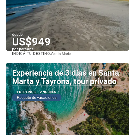
desde:
US$949
por persona
INDICÁ TU DESTINO:
Santa Marta
Ver
Experiencia de 3 días en Santa
Marta y Tayrona, tour privado
1 DESTINOS
2 NOCHES
Paquete de vacaciones