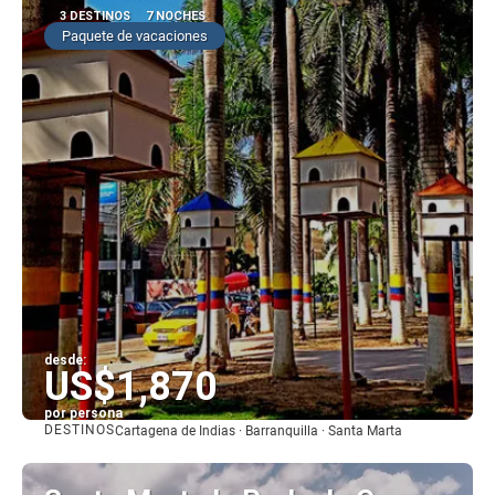
3 DESTINOS
7 NOCHES
Paquete de vacaciones
desde:
US$1,870
por persona
DESTINOS
Cartagena de Indias · Barranquilla · Santa Marta
Ver