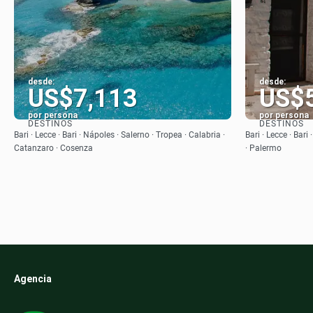
desde:
desde:
US$7,113
US$
por persona
por persona
DESTINOS
DESTINOS
Ver
Bari · Lecce · Bari · Nápoles · Salerno · Tropea · Calabria ·
Bari · Lecce · Bar
Catanzaro · Cosenza
· Palermo
Agencia