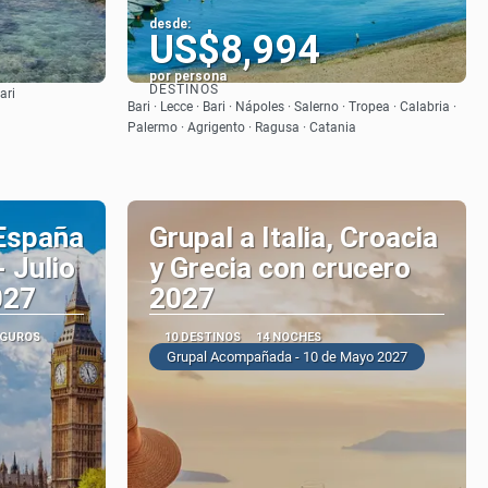
desde:
US$8,994
por persona
DESTINOS
ari
Ver
Bari · Lecce · Bari · Nápoles · Salerno · Tropea · Calabria ·
Palermo · Agrigento · Ragusa · Catania
 España
Grupal a Italia, Croacia
- Julio
y Grecia con crucero
027
2027
EGUROS
10 DESTINOS
14 NOCHES
Grupal Acompañada - 10 de Mayo 2027