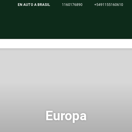
EN AUTO A BRASIL
1160176890
+5491155160610
Europa