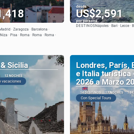
desde:
1,418
US$2,591
por persona
DESTINOS
Nápoles · Bari · Lecce · B
Ver
Ver
Madrid · Zaragoza · Barcelona ·
 Niza · Pisa · Roma · Roma · Roma ·
& Sicilia
Londres, París,
e Italia turística 
S
12 NOCHES
2026 a Marzo 2
e vacaciones
14 DESTINOS
17 NOCHES
1 S
Con Special Tours