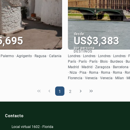
desde:
5,695
US$3,383
por persona
DESTINOS
Ver
Ver
i · Palermo · Agrigento · Ragusa · Catania
Londres · Londres · Londres · Londres · F
París · París · París · Blois · Burdeos · B
Madrid · Madrid · Zaragoza · Barcelona 
· Niza · Pisa · Roma · Roma · Roma · Rom
Florencia · Venecia · Venecia · Milan · M
1
2
Contacto
Local virtual 1602 - Florida