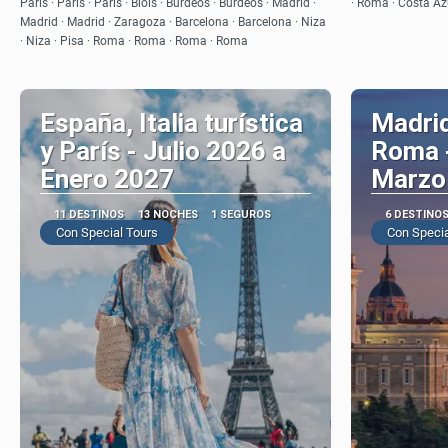
París · París · París · Blois · Burdeos · Burdeos · Madrid ·
· Roma · Costa Azu
Madrid · Madrid · Zaragoza · Barcelona · Barcelona · Niza
· Niza · Pisa · Roma · Roma · Roma · Roma
España, Italia turística
Madrid
y París - Julio 2026 a
Roma -
Enero 2027
Marzo
11 DESTINOS
13 NOCHES
1 SEGUROS
6 DESTINO
Con Special Tours
Con Specia