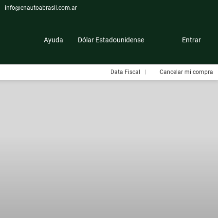
info@enautoabrasil.com.ar
Ayuda
Dólar Estadounidense
Entrar
Data Fiscal
Cancelar mi compra