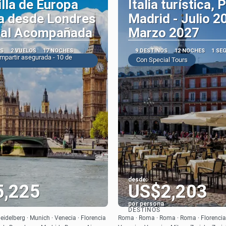
lla de Europa
Italia turística, 
a desde Londres
Madrid - Julio 2
pal Acompañada
Marzo 2027
OS
2 VUELOS
17 NOCHES
9 DESTINOS
12 NOCHES
1 SE
mpartir asegurada - 10 de
Con Special Tours
desde:
5,225
US$2,203
por persona
DESTINOS
Ver
Ver
Heidelberg · Munich · Venecia · Florencia
Roma · Roma · Roma · Roma · Florencia ·