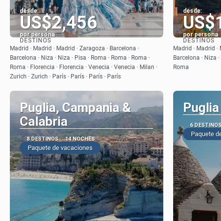
desde:
desde:
US$2,456
US$
por persona
por persona
DESTINOS
DESTINOS
Ver
Madrid · Madrid · Madrid · Zaragoza · Barcelona ·
Madrid · Madrid · 
Barcelona · Niza · Niza · Pisa · Roma · Roma · Roma ·
Barcelona · Niza ·
Roma · Florencia · Florencia · Venecia · Venecia · Milan ·
Roma
Zurich · Zurich · París · París · París · París
Puglia, Campania &
Puglia 
Calabria
6 DESTINO
Paquete d
8 DESTINOS
14 NOCHES
Paquete de vacaciones