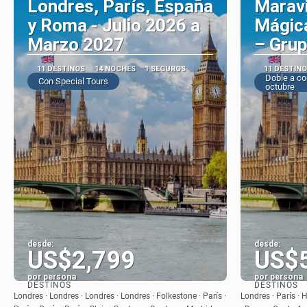
Londres, París, España
Maravi
y Roma - Julio 2026 a
Mágic
Marzo 2027
– Gru
11 DESTINOS
14 NOCHES
1 SEGUROS
11 DESTIN
Doble a co
Con Special Tours
octubre
desde:
desde:
US$2,799
US$
por persona
por persona
DESTINOS
DESTINOS
Ver
Londres · Londres · Londres · Londres · Folkestone · París ·
Londres · París · 