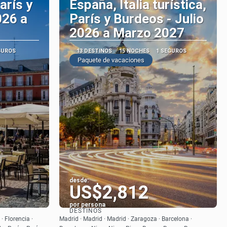
París y
España, Italia turística,
026 a
París y Burdeos - Julio
2026 a Marzo 2027
GUROS
13 DESTINOS
15 NOCHES
1 SEGUROS
Paquete de vacaciones
desde:
US$2,812
por persona
DESTINOS
Ver
 Florencia ·
Madrid · Madrid · Madrid · Zaragoza · Barcelona ·