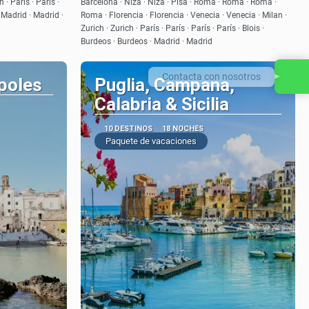
 · París · París ·
Barcelona · Niza · Niza · Pisa · Roma · Roma · Roma ·
· Madrid · Madrid ·
Roma · Florencia · Florencia · Venecia · Venecia · Milan ·
Zurich · Zurich · París · París · París · París · Blois ·
Burdeos · Burdeos · Madrid · Madrid
Contacta con nosotros
poles
Puglia, Campana,
Calabria & Sicilia
10 DESTINOS
18 NOCHES
Paquete de vacaciones