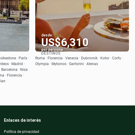
desde:
US$6,310
por persona
DESTINOS
Ver
olkestone · París ·
Roma · Florencia · Venecia · Dubrovnik · Kotor · Corfu ·
urdeos · Madrid ·
Olympia · Mykonos · Santorini · Atenas
· Barcelona · Niza
a · Florencia ·
ilan
Enlaces de interés
Política de privacidad