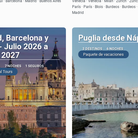
l · Barcelona · Madrid · Buenos Aires
Venecia · Venecia · Milan · Zurich · Zurich
París · París · Blois · Burdeos · Burdeos 
Madrid
, Barcelona y
Puglia desde Ná
 Julio 2026 a
3 DESTINOS
6 NOCHES
 2027
Paquete de vacaciones
S
7 NOCHES
1 SEGUROS
l Tours