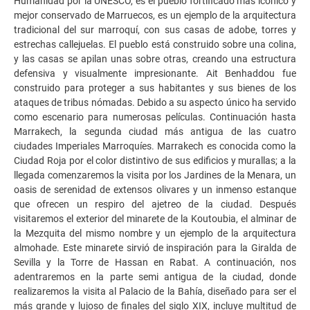
Humanidad por la UNESCO, es el pueblo fortificado más icónico y
mejor conservado de Marruecos, es un ejemplo de la arquitectura
tradicional del sur marroquí, con sus casas de adobe, torres y
estrechas callejuelas. El pueblo está construido sobre una colina,
y las casas se apilan unas sobre otras, creando una estructura
defensiva y visualmente impresionante. Ait Benhaddou fue
construido para proteger a sus habitantes y sus bienes de los
ataques de tribus nómadas. Debido a su aspecto único ha servido
como escenario para numerosas películas. Continuación hasta
Marrakech, la segunda ciudad más antigua de las cuatro
ciudades Imperiales Marroquíes. Marrakech es conocida como la
Ciudad Roja por el color distintivo de sus edificios y murallas; a la
llegada comenzaremos la visita por los Jardines de la Menara, un
oasis de serenidad de extensos olivares y un inmenso estanque
que ofrecen un respiro del ajetreo de la ciudad. Después
visitaremos el exterior del minarete de la Koutoubia, el alminar de
la Mezquita del mismo nombre y un ejemplo de la arquitectura
almohade. Este minarete sirvió de inspiración para la Giralda de
Sevilla y la Torre de Hassan en Rabat. A continuación, nos
adentraremos en la parte semi antigua de la ciudad, donde
realizaremos la visita al Palacio de la Bahía, diseñado para ser el
más grande y lujoso de finales del siglo XIX, incluye multitud de