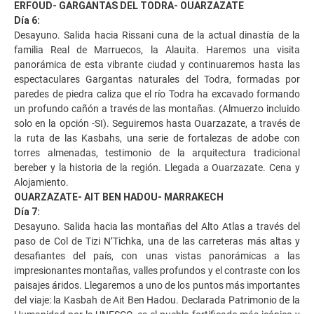
ERFOUD- GARGANTAS DEL TODRA- OUARZAZATE
Día 6:
Desayuno. Salida hacia Rissani cuna de la actual dinastía de la
familia Real de Marruecos, la Alauita. Haremos una visita
panorámica de esta vibrante ciudad y continuaremos hasta las
espectaculares Gargantas naturales del Todra, formadas por
paredes de piedra caliza que el río Todra ha excavado formando
un profundo cañón a través de las montañas. (Almuerzo incluido
solo en la opción -SI). Seguiremos hasta Ouarzazate, a través de
la ruta de las Kasbahs, una serie de fortalezas de adobe con
torres almenadas, testimonio de la arquitectura tradicional
bereber y la historia de la región. Llegada a Ouarzazate. Cena y
Alojamiento.
OUARZAZATE- AIT BEN HADOU- MARRAKECH
Día 7:
Desayuno. Salida hacia las montañas del Alto Atlas a través del
paso de Col de Tizi N’Tichka, una de las carreteras más altas y
desafiantes del país, con unas vistas panorámicas a las
impresionantes montañas, valles profundos y el contraste con los
paisajes áridos. Llegaremos a uno de los puntos más importantes
del viaje: la Kasbah de Ait Ben Hadou. Declarada Patrimonio de la