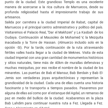
punto de la ciudad. Este grandioso Templo es una excelente
manera de acercarse a la rica cultura de Marruecos, desde su
profunda religiosidad hasta el impresionante trabajo de sus
artesanos.
Salida por carretera a la ciudad Imperial de Rabat, capital de
Marruecos y el principal centro administrativo y político del país.
Visitaremos el Palacio Real, "Dar el Makhzen" y La Kasbah de los
Oudaya. Continuación al Mausoleo de Mohamed V, la Mezquita
inacabada y la Torre de Hassan. (Almuerzo incluido solo en la
opción -SI). Por la tarde, continuación de la ruta atravesando
fértiles valles hasta llegar a la ciudad de Meknes. Visita de esta
ciudad Imperial con una gran cantidad de monumentos históricos
y sitios naturales, tiene más de 40km de murallas defensivas y
muchas mezquitas, por eso recibe el nombre de la ciudad de los
minaretes. Las puertas de Bab el Mansur, Bab Berdain y Bab El-
Jemis son verdaderas joyas arquitectónicas y representan la
grandiosidad de la ciudad. Cada una de ellas cuenta una historia
fascinante y te transporta a tiempos pasados. Pasaremos por
alguna de ellas así como por el estanque del Agdal, un remanso de
paz en medio del bullicio de la ciudad. Acabaremos en la plaza
Bab Lahdim para continuar nuestra ruta a Fez. Llegada a Fez.