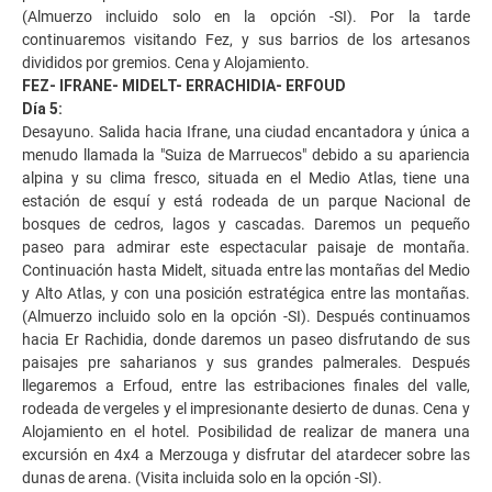
(Almuerzo incluido solo en la opción -SI). Por la tarde
continuaremos visitando Fez, y sus barrios de los artesanos
divididos por gremios. Cena y Alojamiento.
FEZ- IFRANE- MIDELT- ERRACHIDIA- ERFOUD
Día 5:
Desayuno. Salida hacia Ifrane, una ciudad encantadora y única a
menudo llamada la "Suiza de Marruecos" debido a su apariencia
alpina y su clima fresco, situada en el Medio Atlas, tiene una
estación de esquí y está rodeada de un parque Nacional de
bosques de cedros, lagos y cascadas. Daremos un pequeño
paseo para admirar este espectacular paisaje de montaña.
Continuación hasta Midelt, situada entre las montañas del Medio
y Alto Atlas, y con una posición estratégica entre las montañas.
(Almuerzo incluido solo en la opción -SI). Después continuamos
hacia Er Rachidia, donde daremos un paseo disfrutando de sus
paisajes pre saharianos y sus grandes palmerales. Después
llegaremos a Erfoud, entre las estribaciones finales del valle,
rodeada de vergeles y el impresionante desierto de dunas. Cena y
Alojamiento en el hotel. Posibilidad de realizar de manera una
excursión en 4x4 a Merzouga y disfrutar del atardecer sobre las
dunas de arena. (Visita incluida solo en la opción -SI).