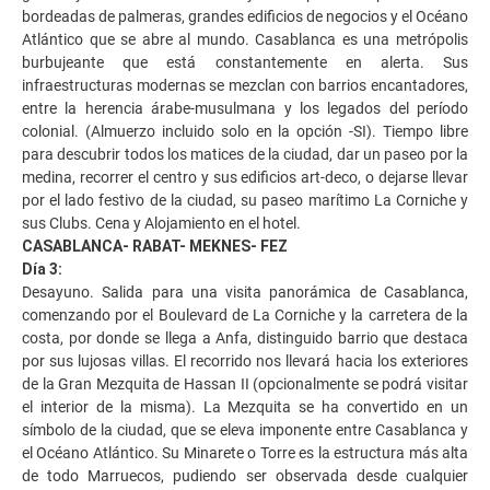
bordeadas de palmeras, grandes edificios de negocios y el Océano
Atlántico que se abre al mundo. Casablanca es una metrópolis
burbujeante que está constantemente en alerta. Sus
infraestructuras modernas se mezclan con barrios encantadores,
entre la herencia árabe-musulmana y los legados del período
colonial. (Almuerzo incluido solo en la opción -SI). Tiempo libre
para descubrir todos los matices de la ciudad, dar un paseo por la
medina, recorrer el centro y sus edificios art-deco, o dejarse llevar
por el lado festivo de la ciudad, su paseo marítimo La Corniche y
sus Clubs. Cena y Alojamiento en el hotel.
CASABLANCA- RABAT- MEKNES- FEZ
Día 3:
Desayuno. Salida para una visita panorámica de Casablanca,
comenzando por el Boulevard de La Corniche y la carretera de la
costa, por donde se llega a Anfa, distinguido barrio que destaca
por sus lujosas villas. El recorrido nos llevará hacia los exteriores
de la Gran Mezquita de Hassan II (opcionalmente se podrá visitar
el interior de la misma). La Mezquita se ha convertido en un
símbolo de la ciudad, que se eleva imponente entre Casablanca y
el Océano Atlántico. Su Minarete o Torre es la estructura más alta
de todo Marruecos, pudiendo ser observada desde cualquier