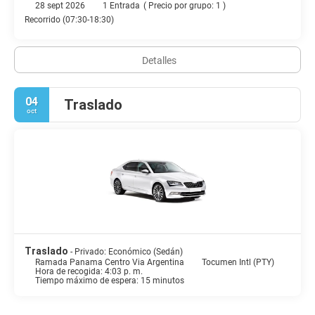
28 sept 2026
1 Entrada
(
Precio por grupo: 1
)
07:00 a 10:00.
Recorrido (07:30-18:30)
Tendrás una sala de ordenadores, un servicio de recepción las 24
horas y un ascensor a tu disposición. ¿Estás organizando un
Detalles
evento en Ciudad de Panamá? En este hotel tienes a tu
disposición 120 metros cuadrados de espacio con zona para
conferencias y 3 salas de reuniones. Hay un aparcamiento sin
04
asistencia gratuito disponible.
Traslado
oct
Traslado
- Privado: Económico (Sedán)
Ramada Panama Centro Via Argentina
Tocumen Intl (PTY)
Hora de recogida: 4:03 p. m.
Tiempo máximo de espera: 15 minutos