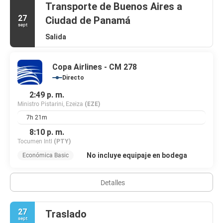
Transporte de Buenos Aires a
27
Ciudad de Panamá
sept
Salida
Copa Airlines - CM 278
Directo
2:49 p. m.
Ministro Pistarini, Ezeiza
(EZE)
7h 21m
8:10 p. m.
Tocumen Intl
(PTY)
No incluye equipaje en bodega
Económica Basic
Detalles
27
Traslado
sept