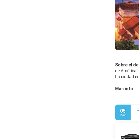
Sobre el de
de América d
La ciudad en
numerosas y 
un paseo a l
Más info
Reloj - Torr
exóticos sab
Cartagena of
05
nov