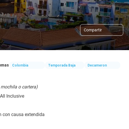
Compartir
emas
Colombia
Temporada Baja
Decameron
 mochila o cartera)
All Inclusive
ón con causa extendida