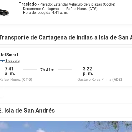
Traslado
- Privado: Estándar Vehículo de 3 plazas (Coche)
Decameron Cartagena
Rafael Nunez (CTG)
Hora de recogida: 4:41 a. m.
Transporte de Cartagena de Indias a Isla de San
JetSmart
1 escala
7:41
3:22
7h 41m
a. m.
p. m.
Rafael Nunez
(CTG)
Gustavo Rojas Pinilla
(ADZ)
2.
Isla de San Andrés