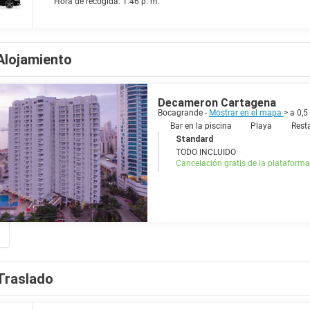
Hora de recogida: 1:46 p. m.
Alojamiento
Decameron Cartagena
Bocagrande -
Mostrar en el mapa
> a 0,
Bar en la piscina
Playa
Rest
Standard
TODO INCLUIDO
Cancelación gratis de la plataforma
Traslado