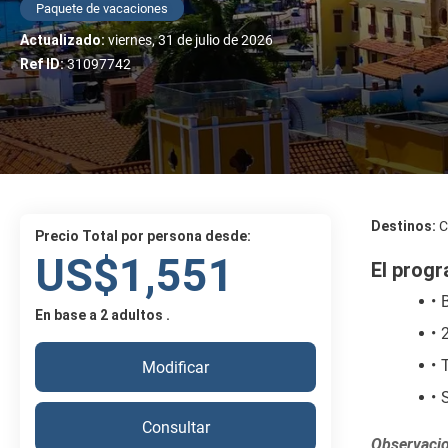
Paquete de vacaciones
Actualizado:
viernes, 31 de julio de 2026
Ref ID:
31097742
Destinos:
C
Precio Total por persona desde:
US$1,551
El progr
B
En base a 2 adultos .
2
Modificar
Consultar
Observacio