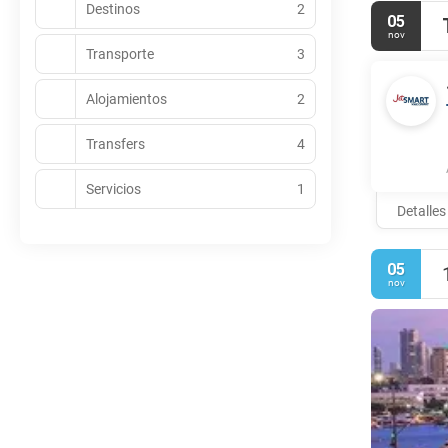
Destinos
2
05
nov
Transporte
3
Alojamientos
2
Transfers
4
Servicios
1
Detalles
05
nov