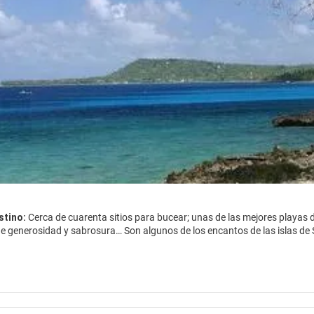
stino:
Cerca de cuarenta sitios para bucear; unas de las mejores playas de
de generosidad y sabrosura… Son algunos de los encantos de las islas de 
s paradisiacas llegan viajeros de todo el mundo en busca de atardeceres pe
con las sonrisas despreocupadas de sus habitantes convierten a este de
tros de la costa continental colombiana se encuentra la isla de San André