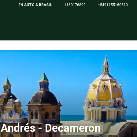
EN AUTO A BRASIL
1160176890
+5491155160610
 Andrés - Decameron