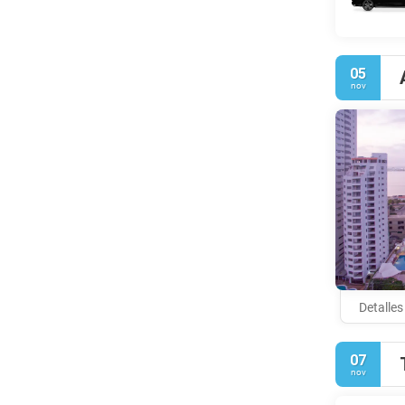
05
nov
Detalles
07
nov