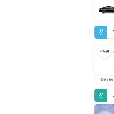
07
nov
Detalles
07
nov