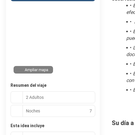
E
efec
E
pued
doc
Ampliar mapa
con
Resumen del viaje
2 Adultos
Noches
7
Su día a
Esta idea incluye