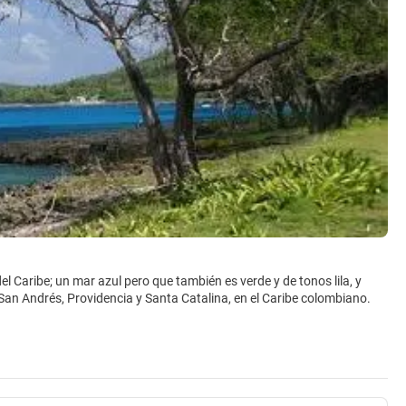
l Caribe; un mar azul pero que también es verde y de tonos lila, y
San Andrés, Providencia y Santa Catalina, en el Caribe colombiano.
rfectos, playas blancas, de la brisa marina y los altos cocoteros que,
stino en uno de los mejores lugares para pasar unas vacaciones de
s, un pequeño paraíso en el que las influencias de ingleses,