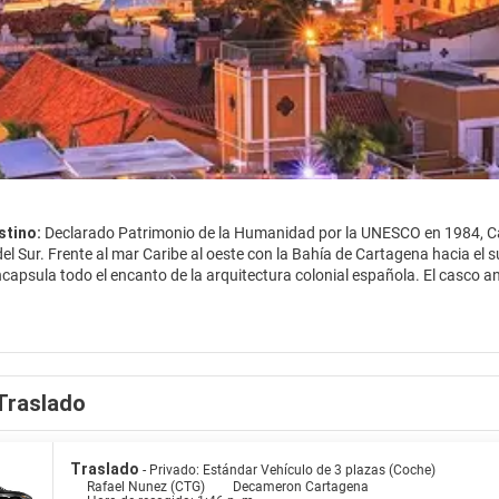
stino:
Declarado Patrimonio de la Humanidad por la UNESCO en 1984, Ca
el Sur. Frente al mar Caribe al oeste con la Bahía de Cartagena hacia el sur
capsula todo el encanto de la arquitectura colonial española. El casco
hermosas plazas, iglesias y edificios antiguos para maravillarse. Camina
o largo de un laberinto de callejuelas empedradas encantador y admirar los
e y el Castillo de San Felipe de Barajas. Comer fuera es otra forma de en
ores en sus restaurantes locales e internacionales.
rece todo el encanto de su historia y es considerado uno de los mayores 
Traslado
Traslado
- Privado: Estándar Vehículo de 3 plazas (Coche)
Rafael Nunez (CTG)
Decameron Cartagena