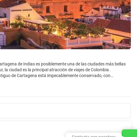
rtagena de Indias es posiblemente una de las ciudades más bellas
, la ciudad es la principal atracción de viajes de Colombia .
 antiguo de Cartagena está impecablemente conservado, con
r por sus calles de imagen perfecta es simplemente una delicia. Dar
 edificios coloniales españoles como el Palacio de la Inquisición, el
tretenimiento en Cartagena, con un sinnúmero de opciones de nuevos y
tesoros culturales en las Américas.
Contacta con nosotros