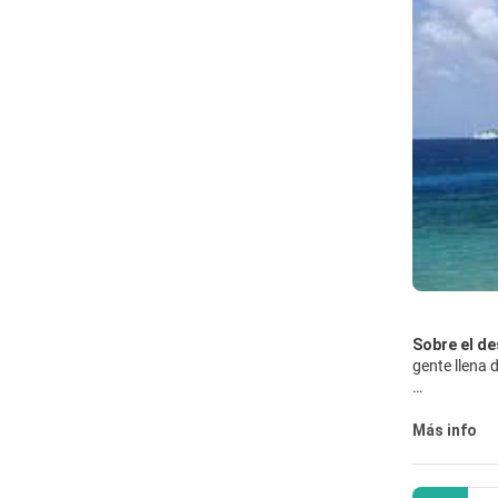
Sobre el de
gente llena 
A estas isla
combinadas 
Más info
verano.
A 700 kilóme