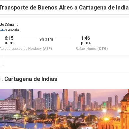
Transporte de Buenos Aires a Cartagena de Indi
JetSmart
1 escala
6:15
1:46
9h 31m
a. m.
p. m.
Aeroparque Jorge Newbery
(AEP)
Rafael Nunez
(CTG)
1.
Cartagena de Indias