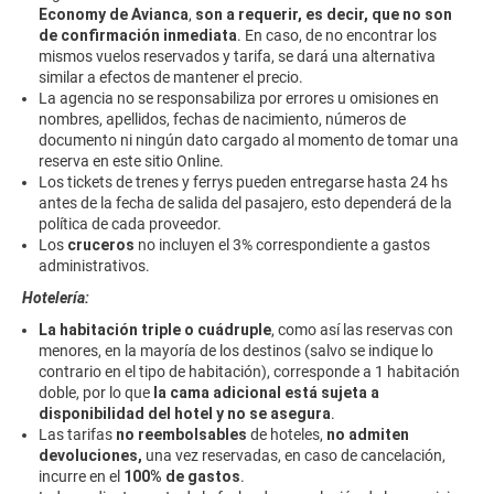
Economy de Avianca
,
son a requerir, es decir, que no son
de confirmación inmediata
. En caso, de no encontrar los
mismos vuelos reservados y tarifa, se dará una alternativa
similar a efectos de mantener el precio.
La agencia no se responsabiliza por errores u omisiones en
nombres, apellidos, fechas de nacimiento, números de
documento ni ningún dato cargado al momento de tomar una
reserva en este sitio Online.
Los tickets de trenes y ferrys pueden entregarse hasta 24 hs
antes de la fecha de salida del pasajero, esto dependerá de la
política de cada proveedor.
Los
cruceros
no incluyen el 3% correspondiente a gastos
administrativos.
Hotelería:
La habitación triple o cuádruple
, como así las reservas con
menores, en la mayoría de los destinos (salvo se indique lo
contrario en el tipo de habitación), corresponde a 1 habitación
doble, por lo que
la cama adicional está sujeta a
disponibilidad del hotel y no se asegura
.
Las tarifas
no reembolsables
de hoteles,
no admiten
devoluciones,
una vez reservadas, en caso de cancelación,
incurre en el
100% de gastos
.