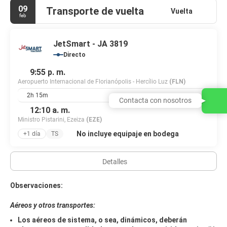
09
Transporte de vuelta
Vuelta
feb
JetSmart - JA 3819
Directo
9:55 p. m.
Aeropuerto Internacional de Florianópolis - Hercílio Luz
(FLN)
2h 15m
Contacta con nosotros
12:10 a. m.
Ministro Pistarini, Ezeiza
(EZE)
No incluye equipaje en bodega
+1 día
TS
Detalles
Observaciones:
Aéreos y otros transportes:
Los aéreos de sistema, o sea, dinámicos, deberán