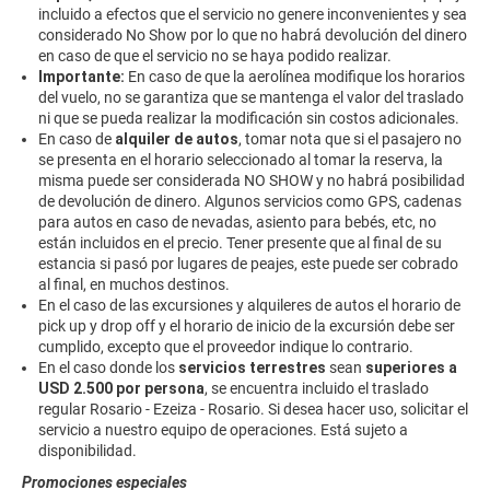
incluido a efectos que el servicio no genere inconvenientes y sea
considerado No Show por lo que no habrá devolución del dinero
en caso de que el servicio no se haya podido realizar.
Importante:
En caso de que la aerolínea modifique los horarios
del vuelo, no se garantiza que se mantenga el valor del traslado
ni que se pueda realizar la modificación sin costos adicionales.
En caso de
alquiler de autos
, tomar nota que si el pasajero no
se presenta en el horario seleccionado al tomar la reserva, la
misma puede ser considerada NO SHOW y no habrá posibilidad
de devolución de dinero. Algunos servicios como GPS, cadenas
para autos en caso de nevadas, asiento para bebés, etc, no
están incluidos en el precio. Tener presente que al final de su
estancia si pasó por lugares de peajes, este puede ser cobrado
al final, en muchos destinos.
En el caso de las excursiones y alquileres de autos el horario de
pick up y drop off y el horario de inicio de la excursión debe ser
cumplido, excepto que el proveedor indique lo contrario.
En el caso donde los
servicios terrestres
sean
superiores a
USD 2.500 por persona
, se encuentra incluido el traslado
regular Rosario - Ezeiza - Rosario. Si desea hacer uso, solicitar el
servicio a nuestro equipo de operaciones. Está sujeto a
disponibilidad.
Promociones especiales