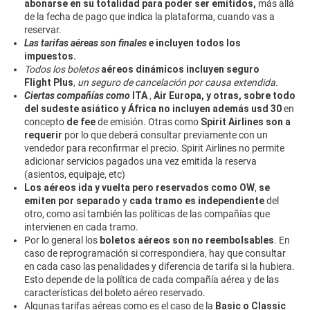
abonarse en su totalidad para poder ser emitidos,
más allá
de la fecha de pago que indica la plataforma, cuando vas a
reservar.
Las tarifas aéreas son finales e
incluyen todos los
impuestos.
Todos los boletos
aéreos dinámicos incluyen seguro
Flight Plus
, un seguro de cancelación por causa extendida.
Ciertas compañías como
ITA
,
Air Europa, y otras, sobre todo
del sudeste asiático y África
no incluyen además usd 30
en
concepto
de fee
de emisión. Otras como
Spirit Airlines son a
requerir
por lo que deberá consultar previamente con un
vendedor para reconfirmar el precio. Spirit Airlines no permite
adicionar servicios pagados una vez emitida la reserva
(asientos, equipaje, etc)
Los aéreos ida y vuelta pero reservados como OW
,
se
emiten por separado
y
cada tramo es independiente
del
otro, como así también las políticas de las compañías que
intervienen en cada tramo.
Por lo general los
boletos aéreos son no reembolsables
. En
caso de reprogramación si correspondiera, hay que consultar
en cada caso las penalidades y diferencia de tarifa si la hubiera.
Esto depende de la política de cada compañía aérea y de las
características del boleto aéreo reservado.
Algunas tarifas aéreas como es el caso de la
Basic o Classic