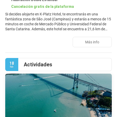
Cancelación gratis de la plataforma
Si decides alojarte en K-Platz Hotel, te encontrarás en una
fantástica zona de São José (Campinas) y estarás a menos de 15
minutos en coche de Mercado Público y Universidad Federal de
Santa Catarina. Además, este hotel se encuentra a 21,6 km de
Playa Praia do Campeche y a 24,4 km de Playa Joaquina.
Más info
No te pierdas instalaciones recreativas como gimnasio o
bicicletas de alquiler: ¡lo pasarás en grande! Otros servicios de
este hotel incluyen conexión a Internet wifi gratis, una sala de
estar compartida y acceso a un gimnasio cercano con descuento.
18
Actividades
feb
Te sentirás como en tu propia casa en cualquiera de las 120
habitaciones con aire acondicionado, minibar y Smart TV. Las
camas cuentan con colchones con una capa de acolchado
adicional y ropa de cama de alta calidad para descansar
plácidamente. La conexión wifi gratis te mantendrá en contacto
con los tuyos. Además, podrás disfrutar de canales por cable. El
baño privado está provisto de artículos de higiene personal
gratuitos y secadores de pelo.
En K-Platz Hotel tienes un restaurante a tu disposición, o la