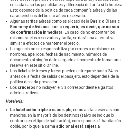
en cada caso las penalidades y diferencia de tarifa si la hubiera.
Esto depende de la política de cada compañía aérea y de las
características del boleto aéreo reservado.
Algunas tarifas aéreas como es el caso de la
Basic o Classic
Economy de Avianca
,
son a requerir, es decir, que no son
de confirmación inmediata
. En caso, de no encontrar los
mismos vuelos reservados y tarifa, se dará una alternativa
similar a efectos de mantener el precio.
La agencia no se responsabiliza por errores u omisiones en
nombres, apellidos, fechas de nacimiento, números de
documento ni ningún dato cargado al momento de tomar una
reserva en este sitio Online.
Los tickets de trenes y ferrys pueden entregarse hasta 24 hs
antes de la fecha de salida del pasajero, esto dependerá de la
política de cada proveedor.
Los
cruceros
no incluyen el 3% correspondiente a gastos
administrativos.
Hotelería:
La habitación triple o cuádruple
, como así las reservas con
menores, en la mayoría de los destinos (salvo se indique lo
contrario en el tipo de habitación), corresponde a 1 habitación
doble, por lo que
la cama adicional está sujeta a