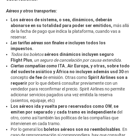
Aéreos y otros transportes:
Los aéreos de sistema, o sea, dinámicos, deberán
abonarse en su totalidad para poder ser emitidos,
más allá
de la fecha de pago que indica la plataforma, cuando vas a
reservar.
Las tarifas aéreas son finales e
incluyen todos los
impuestos.
Todos los boletos
aéreos dinámicos incluyen seguro
Flight Plus
, un seguro de cancelación por causa extendida.
Ciertas compañías como
ITA
,
Air Europa, y otras, sobre todo
del sudeste asiático y África
no incluyen además usd 30
en
concepto
de fee
de emisión. Otras como
Spirit Airlines son a
requerir
por lo que deberá consultar previamente con un
vendedor para reconfirmar el precio. Spirit Airlines no permite
adicionar servicios pagados una vez emitida la reserva
(asientos, equipaje, etc)
Los aéreos ida y vuelta pero reservados como OW
,
se
emiten por separado
y
cada tramo es independiente
del
otro, como así también las políticas de las compañías que
intervienen en cada tramo.
Por lo general los
boletos aéreos son no reembolsables
. En
caso de reprogramación si correspondiera, hay que consultar