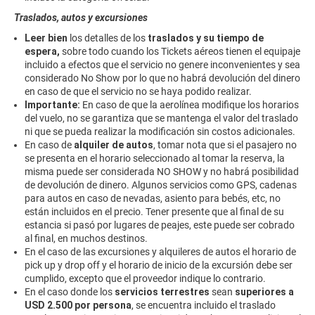
Traslados, autos y excursiones
Leer bien
los detalles de los
traslados y su tiempo de
espera,
sobre todo cuando los Tickets aéreos tienen el equipaje
incluido a efectos que el servicio no genere inconvenientes y sea
considerado No Show por lo que no habrá devolución del dinero
en caso de que el servicio no se haya podido realizar.
Importante:
En caso de que la aerolínea modifique los horarios
del vuelo, no se garantiza que se mantenga el valor del traslado
ni que se pueda realizar la modificación sin costos adicionales.
En caso de
alquiler de autos
, tomar nota que si el pasajero no
se presenta en el horario seleccionado al tomar la reserva, la
misma puede ser considerada NO SHOW y no habrá posibilidad
de devolución de dinero. Algunos servicios como GPS, cadenas
para autos en caso de nevadas, asiento para bebés, etc, no
están incluidos en el precio. Tener presente que al final de su
estancia si pasó por lugares de peajes, este puede ser cobrado
al final, en muchos destinos.
En el caso de las excursiones y alquileres de autos el horario de
pick up y drop off y el horario de inicio de la excursión debe ser
cumplido, excepto que el proveedor indique lo contrario.
En el caso donde los
servicios terrestres
sean
superiores a
USD 2.500 por persona
, se encuentra incluido el traslado