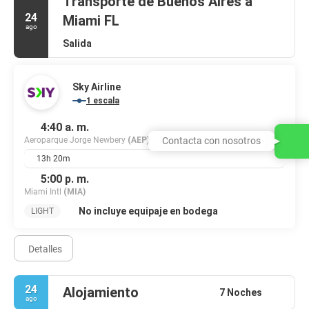
Transporte de Buenos Aires a
24
Miami FL
ago
Salida
Sky Airline
1 escala
4:40 a. m.
Aeroparque Jorge Newbery
(AEP)
Contacta con nosotros
13h 20m
5:00 p. m.
Miami Intl
(MIA)
No incluye equipaje en bodega
LIGHT
Detalles
24
Alojamiento
7 Noches
ago