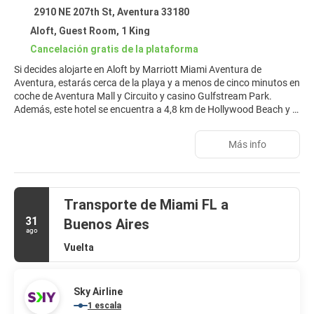
2910 NE 207th St, Aventura 33180
Aloft, Guest Room, 1 King
Cancelación gratis de la plataforma
Si decides alojarte en Aloft by Marriott Miami Aventura de
Aventura, estarás cerca de la playa y a menos de cinco minutos en
coche de Aventura Mall y Circuito y casino Gulfstream Park.
Además, este hotel se encuentra a 4,8 km de Hollywood Beach y a
10,5 km de Estadio Hard Rock.
Más info
No te pierdas instalaciones recreativas como una piscina al aire
libre o gimnasio abierto las 24 horas: ¡lo pasarás en grande!
Encontrarás además conexión a Internet wifi gratis, servicios de
conserjería y servicio de celebración de bodas.
Transporte de Miami FL a
Disfruta de una agradable estancia en una de las 207
31
Buenos Aires
habitaciones con televisión LCD. Mantén el contacto con los tuyos
ago
gracias a la la conexión wifi gratis. El baño privado está provisto
Vuelta
de artículos de higiene personal gratuitos y secadores de pelo.
Entre las comodidades, se incluyen caja fuerte, escritorio y
teléfono con y llamadas locales gratuitas.
Sky Airline
1 escala
En Aloft by Marriott Miami Aventura tienes un bar-cafetería a tu