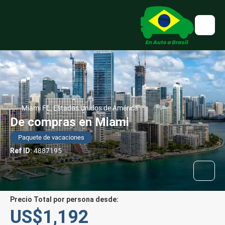
Miami FL, Estados Unidos de América
De compras en Miami
Paquete de vacaciones
Ref ID:
4887195
Precio Total por persona desde:
US$1,192